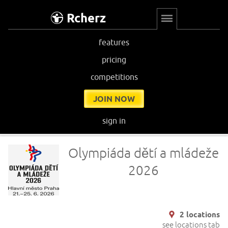
Rcherz
features
pricing
competitions
JOIN NOW
sign in
Olympiáda dětí a mládeže
2026
2 locations
see locations tab