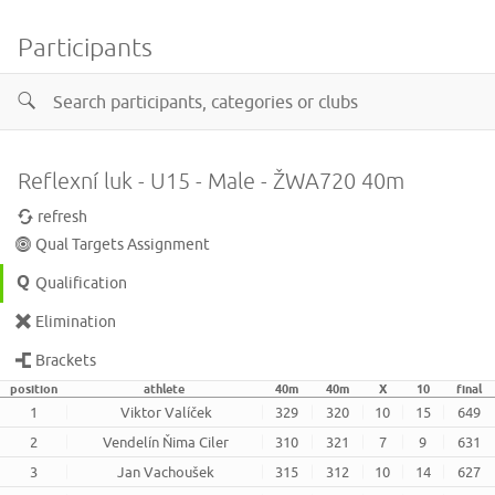
Participants
Reflexní luk - U15 - Male - ŽWA720 40m
refresh
Qual Targets Assignment
Qualification
Elimination
Brackets
position
athlete
40m
40m
X
10
final
1
Viktor Valíček
329
320
10
15
649
2
Vendelín Ňima Ciler
310
321
7
9
631
3
Jan Vachoušek
315
312
10
14
627