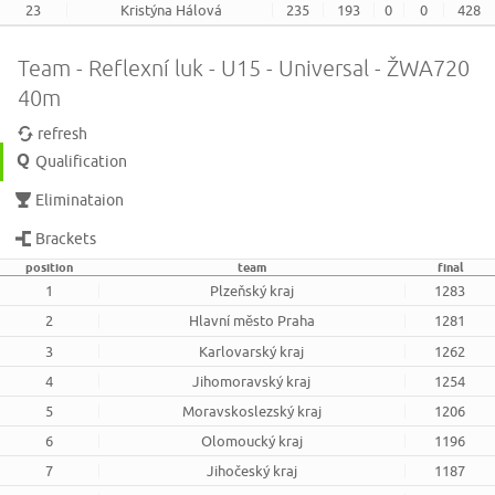
23
Kristýna Hálová
235
193
0
0
428
Team - Reflexní luk - U15 - Universal - ŽWA720
40m
refresh
Qualification
Eliminataion
Brackets
position
team
final
1
Plzeňský kraj
1283
2
Hlavní město Praha
1281
3
Karlovarský kraj
1262
4
Jihomoravský kraj
1254
5
Moravskoslezský kraj
1206
6
Olomoucký kraj
1196
7
Jihočeský kraj
1187