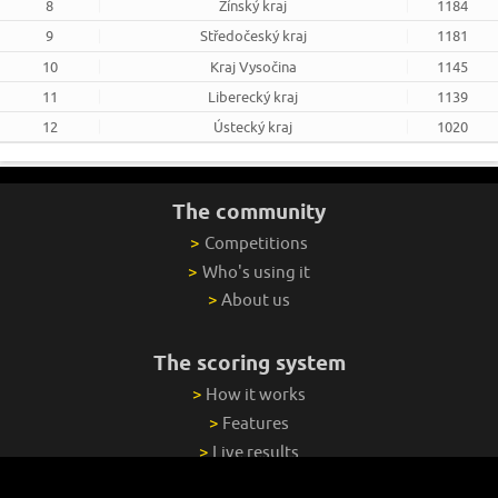
8
Zínský kraj
1184
9
Středočeský kraj
1181
10
Kraj Vysočina
1145
11
Liberecký kraj
1139
12
Ústecký kraj
1020
The community
>
Competitions
>
Who's using it
>
About us
The scoring system
>
How it works
>
Features
>
Live results