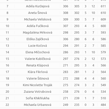
7
Adéla Kuržejová
306
305
3
12
611
8
Aneta Šinová
308
302
5
10
610
9
Michaela Velísková
309
300
5
7
609
10
Adéla Fučíková
307
293
4
5
600
11
Magdaléna Mrkvová
298
295
3
7
593
12
Eliška Zajíčková
306
280
6
6
586
13
Lucie Kočová
294
291
2
7
585
14
Elena Mlčochová
286
293
1
10
579
15
Valerie Kubíčková
297
276
2
12
573
16
Renata Klápová
271
295
3
4
566
17
Klára Fikrlová
283
281
1
2
564
18
Valerie Šitinová
272
288
4
4
560
19
Kimi Nicolette Troják
275
274
3
2
549
20
Zuzana Votrubcová
258
276
0
6
534
21
Sofia Khikhlukha
271
239
1
7
510
22
Michaela Urbanová
249
235
0
3
484