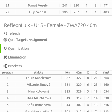
21
Tomáš Veselý
241
230
1
3
471
22
Filip Skopal
196
207
1
1
403
Reflexní luk - U15 - Female - ŽWA720 40m
refresh
Qual Targets Assignment
Qualification
Elimination
Brackets
position
athlete
40m
40m
X
10
final
1
Laura Kanclerová
337
327
8
21
664
2
Viktorie Šímová
331
329
6
25
660
3
Nina Kulovaná
325
329
5
18
654
4
Thea Malcharová
319
319
7
14
638
5
Sofi Fucimanová
314
302
4
13
616
6
Sarah Kurzweilová
301
312
6
7
613