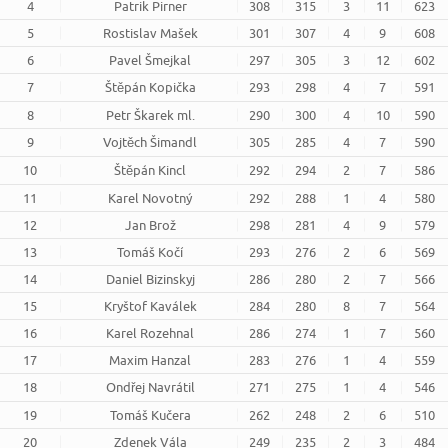
4
Patrik Pirner
308
315
3
11
623
5
Rostislav Mašek
301
307
4
9
608
6
Pavel Šmejkal
297
305
3
12
602
7
Štěpán Kopička
293
298
4
7
591
8
Petr Škarek ml.
290
300
4
10
590
9
Vojtěch Šimandl
305
285
4
7
590
10
Štěpán Kincl
292
294
2
7
586
11
Karel Novotný
292
288
1
4
580
12
Jan Brož
298
281
4
9
579
13
Tomáš Kočí
293
276
2
6
569
14
Daniel Bizinskyj
286
280
2
7
566
15
Kryštof Kaválek
284
280
8
7
564
16
Karel Rozehnal
286
274
1
7
560
17
Maxim Hanzal
283
276
1
4
559
18
Ondřej Navrátil
271
275
1
4
546
19
Tomáš Kučera
262
248
2
6
510
20
Zdenek Vála
249
235
2
3
484